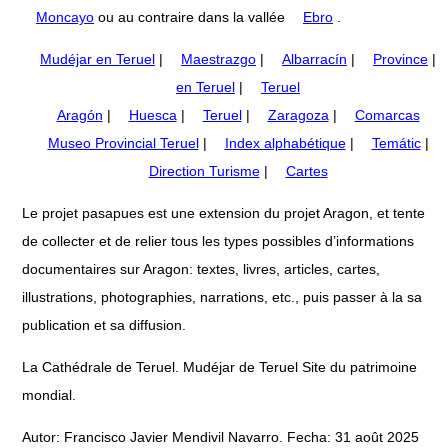
Moncayo
ou au contraire dans la vallée
Ebro
.
Mudéjar en Teruel
|
Maestrazgo
|
Albarracín
|
Province
|
en Teruel
|
Teruel
Aragón
|
Huesca
|
Teruel
|
Zaragoza
|
Comarcas
Museo Provincial Teruel
|
Index alphabétique
|
Temátic
|
Direction Turisme
|
Cartes
Le projet pasapues est une extension du projet Aragon, et tente
de collecter et de relier tous les types possibles d’informations
documentaires sur Aragon: textes, livres, articles, cartes,
illustrations, photographies, narrations, etc., puis passer à la sa
publication et sa diffusion.
La Cathédrale de Teruel. Mudéjar de Teruel Site du patrimoine
mondial.
Autor: Francisco Javier Mendivil Navarro. Fecha: 31 août 2025