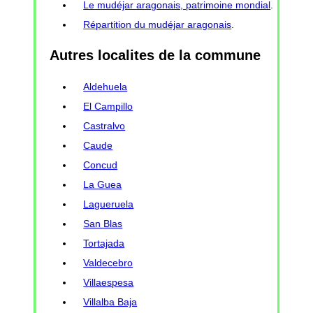
Le mudéjar aragonais, patrimoine mondial
.
Répartition du mudéjar aragonais
.
Autres localites de la commune
Aldehuela
El Campillo
Castralvo
Caude
Concud
La Guea
Lagueruela
San Blas
Tortajada
Valdecebro
Villaespesa
Villalba Baja