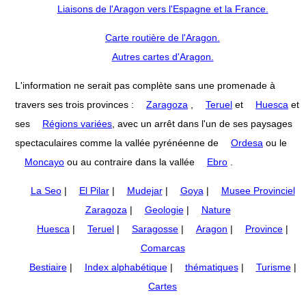
Liaisons de l'Aragon vers l'Espagne et la France.
Carte routière de l'Aragon.
Autres cartes d'Aragon.
L'information ne serait pas complète sans une promenade à
travers ses trois provinces :
Zaragoza
,
Teruel
et
Huesca
et
ses
Régions variées
, avec un arrêt dans l'un de ses paysages
spectaculaires comme la vallée pyrénéenne de
Ordesa
ou le
Moncayo
ou au contraire dans la vallée
Ebro
.
La Seo
|
El Pilar
|
Mudejar
|
Goya
|
Musee Provinciel
Zaragoza
|
Geologie
|
Nature
Huesca
|
Teruel
|
Saragosse
|
Aragon
|
Province
|
Comarcas
Bestiaire
|
Index alphabétique
|
thématiques
|
Turisme
|
Cartes