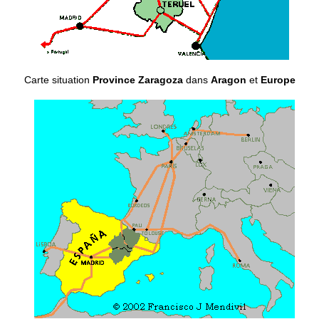
Carte situation
Province Zaragoza
dans
Aragon
et
Europe