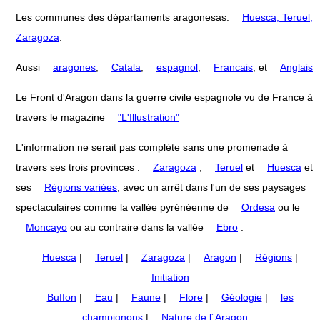
Les communes des départaments aragonesas:
Huesca, Teruel,
Zaragoza
.
Aussi
aragones
,
Catala
,
espagnol
,
Francais
, et
Anglais
Le Front d'Aragon dans la guerre civile espagnole vu de France à
travers le magazine
"L'Illustration"
L'information ne serait pas complète sans une promenade à
travers ses trois provinces :
Zaragoza
,
Teruel
et
Huesca
et
ses
Régions variées
, avec un arrêt dans l'un de ses paysages
spectaculaires comme la vallée pyrénéenne de
Ordesa
ou le
Moncayo
ou au contraire dans la vallée
Ebro
.
Huesca
|
Teruel
|
Zaragoza
|
Aragon
|
Régions
|
Initiation
Buffon
|
Eau
|
Faune
|
Flore
|
Géologie
|
les
champignons
|
Nature de l´Aragon