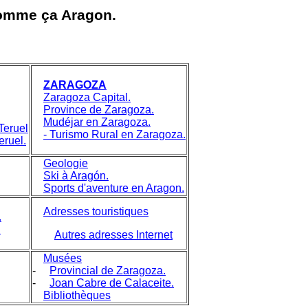
comme ça Aragon.
ZARAGOZA
Zaragoza Capital.
Province de Zaragoza.
Mudéjar en Zaragoza.
Teruel
- Turismo Rural en Zaragoza.
eruel.
Geologie
Ski à Aragón.
Sports d'aventure en Aragon.
Adresses touristiques
.
.
Autres adresses Internet
Musées
-
Provincial de Zaragoza.
-
Joan Cabre de Calaceite.
Bibliothèques