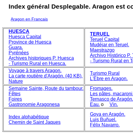
Index général Desplegable. Aragon est 
Aragon en Francais
HUESCA
TERUEL
Huesca Capital
Teruel Capital
Province de Huesca
Mudéjar en Teruel.
Guara.
Maestrazgo
Pyrénées
Archivo Histórico P. 
Archives historiques P. Huesca
- Turismo Rural en T
- Turismo Rural en Huesca.
Voyage à travers Aragon.
Turismo Rural
La carte routière d'Aragón. (40 KB).
L'Èbre en Aragon.
Nature
Semaine Sainte, Route du tambour.
Fromages.
Fêtes
Les pâtes, macaroni
Foires
Ternasco de Aragón
Gastronomie Aragonesa
Eau.
o
Vin.
Goya en Aragón.
Index alphabétique
Luis Buñuel.
Chemin de Saint Jaques
Félix Navarro.