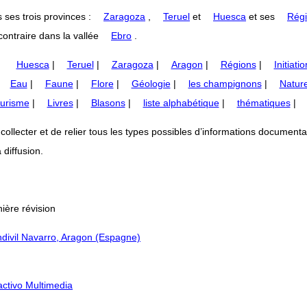
 ses trois provinces :
Zaragoza
,
Teruel
et
Huesca
et ses
Régi
ontraire dans la vallée
Ebro
.
Huesca
|
Teruel
|
Zaragoza
|
Aragon
|
Régions
|
Initiatio
|
Eau
|
Faune
|
Flore
|
Géologie
|
les champignons
|
Nature
urisme
|
Livres
|
Blasons
|
liste alphabétique
|
thématiques
|
lecter et de relier tous les types possibles d’informations documentaires
 diffusion.
ière révision
divil Navarro, Aragon (Espagne)
ractivo Multimedia