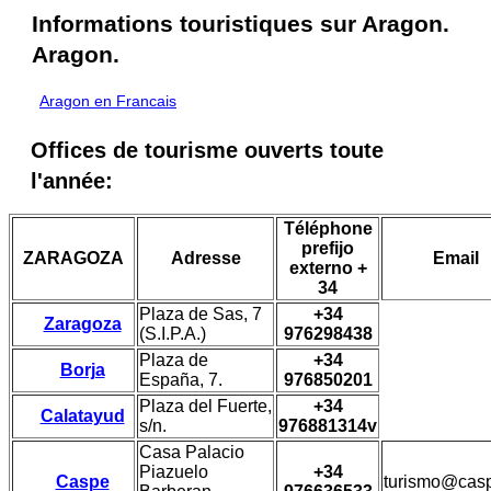
Informations touristiques sur Aragon.
Aragon.
Aragon en Francais
Offices de tourisme ouverts toute
l'année:
Téléphone
prefijo
ZARAGOZA
Adresse
Email
externo +
34
Plaza de Sas, 7
+34
Zaragoza
(S.I.P.A.)
976298438
Plaza de
+34
Borja
España, 7.
976850201
Plaza del Fuerte,
+34
Calatayud
s/n.
976881314v
Casa Palacio
Piazuelo
+34
Caspe
turismo@cas