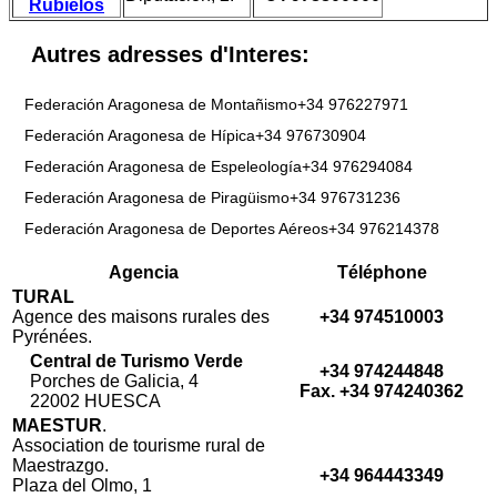
Rubielos
Autres adresses d'Interes:
Federación Aragonesa de Montañismo+34 976227971
Federación Aragonesa de Hípica+34 976730904
Federación Aragonesa de Espeleología+34 976294084
Federación Aragonesa de Piragüismo+34 976731236
Federación Aragonesa de Deportes Aéreos+34 976214378
Agencia
Téléphone
TURAL
Agence des maisons rurales des
+34 974510003
Pyrénées.
Central de Turismo Verde
+34 974244848
Porches de Galicia, 4
Fax. +34 974240362
22002 HUESCA
MAESTUR
.
Association de tourisme rural de
Maestrazgo.
+34 964443349
Plaza del Olmo, 1