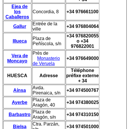
Ejea de
los
Concordia, 8
+34 976661100
Caballeros
Entrée de la
Gallur
+34 976804064
ville
+34 976820055
Plaza de
Illueca
o +34
Peñíscola, s/n
976822001
Près de
Vera de
Monasterio
+34 976649000
Moncayo
de Veruela
Téléphone
HUESCA
Adresse
préfixe externe
+ 34
Avda.
Aínsa
+34 974500767
Pirenaica, s/n
Plaza de
Ayerbe
+34 974380025
Aragón, 40
Plaza de
Barbastro
+34 974310150
Aragón, s/n
Ctra. Parzán,
Bielsa
+34 974501000