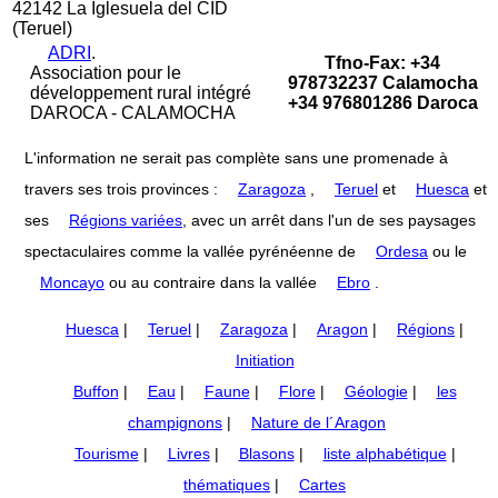
42142 La Iglesuela del CID
(Teruel)
ADRI
.
Tfno-Fax: +34
Association pour le
978732237 Calamocha
développement rural intégré
+34 976801286 Daroca
DAROCA - CALAMOCHA
L'information ne serait pas complète sans une promenade à
travers ses trois provinces :
Zaragoza
,
Teruel
et
Huesca
et
ses
Régions variées
, avec un arrêt dans l'un de ses paysages
spectaculaires comme la vallée pyrénéenne de
Ordesa
ou le
Moncayo
ou au contraire dans la vallée
Ebro
.
Huesca
|
Teruel
|
Zaragoza
|
Aragon
|
Régions
|
Initiation
Buffon
|
Eau
|
Faune
|
Flore
|
Géologie
|
les
champignons
|
Nature de l´Aragon
Tourisme
|
Livres
|
Blasons
|
liste alphabétique
|
thématiques
|
Cartes