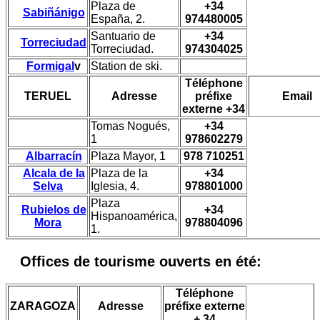
Plaza de
+34
Sabiñánigo
España, 2.
974480005
Santuario de
+34
Torreciudad
Torreciudad.
974304025
Formigal
v
Station de ski.
Téléphone
TERUEL
Adresse
préfixe
Email
externe +34
Tomas Nogués,
+34
1
978602279
Albarracín
Plaza Mayor, 1
978 710251
Alcala de la
Plaza de la
+34
Selva
Iglesia, 4.
978801000
Plaza
Rubielos de
+34
Hispanoamérica,
Mora
978804096
1.
Offices de tourisme ouverts en été:
Téléphone
ZARAGOZA
Adresse
préfixe externe
+ 34