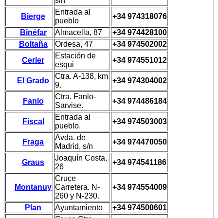
s/n
Entrada al
Bierge
+34 974318076
pueblo
Binéfar
Almacella, 87
+34 974428100
Boltaña
Ordesa, 47
+34 974502002
Estación de
Cerler
+34 974551012
esqui
Ctra. A-138, km
El Grado
+34 974304002
9.
Ctra. Fanlo-
Fanlo
+34 974486184
Sarvise.
Entrada al
Fiscal
+34 974503003
pueblo.
Avda. de
Fraga
+34 974470050
Madrid, s/n
Joaquín Costa,
Graus
+34 974541186
26
Cruce
Montanuy
Carretera. N-
+34 974554009
260 y N-230.
Plan
Ayuntamiento
+34 974500601