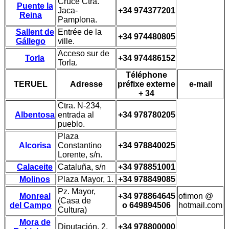
Cruce Ctra.
Puente la
Jaca-
+34 974377201
Reina
Pamplona.
Sallent de
Entrée de la
+34 974480805
Gállego
ville.
Acceso sur de
Torla
+34 974486152
Torla.
Téléphone
TERUEL
Adresse
préfixe externe
e-mail
+ 34
Ctra. N-234,
Albentosa
entrada al
+34 978780205
pueblo.
Plaza
Alcorisa
Constantino
+34 978840025
Lorente, s/n.
Calaceite
Cataluña, s/n
+34 978851001
Molinos
Plaza Mayor, 1.
+34 978849085
Pz. Mayor,
Monreal
+34 978864645
ofimon @
(Casa de
del Campo
o 649894506
hotmail.com
Cultura)
Mora de
Diputación, 2.
+34 978800000