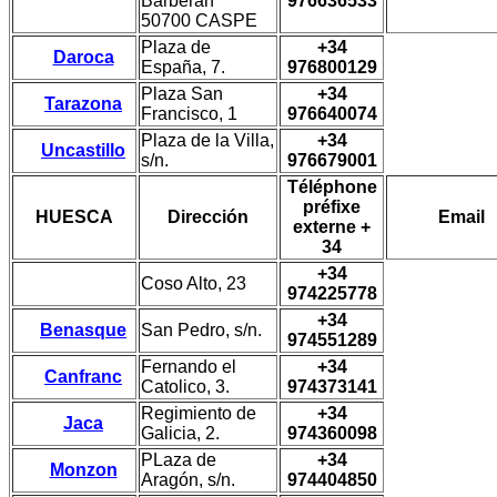
Barberan
976636533
50700 CASPE
Plaza de
+34
Daroca
España, 7.
976800129
Plaza San
+34
Tarazona
Francisco, 1
976640074
Plaza de la Villa,
+34
Uncastillo
s/n.
976679001
Téléphone
préfixe
HUESCA
Dirección
Email
externe +
34
+34
Coso Alto, 23
974225778
+34
Benasque
San Pedro, s/n.
974551289
Fernando el
+34
Canfranc
Catolico, 3.
974373141
Regimiento de
+34
Jaca
Galicia, 2.
974360098
PLaza de
+34
Monzon
Aragón, s/n.
974404850