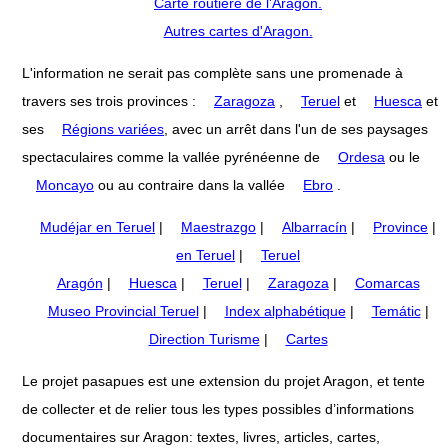
Carte routière de l'Aragon.
Autres cartes d'Aragon.
L'information ne serait pas complète sans une promenade à
travers ses trois provinces :
Zaragoza
,
Teruel
et
Huesca
et
ses
Régions variées
, avec un arrêt dans l'un de ses paysages
spectaculaires comme la vallée pyrénéenne de
Ordesa
ou le
Moncayo
ou au contraire dans la vallée
Ebro
.
Mudéjar en Teruel
|
Maestrazgo
|
Albarracín
|
Province
|
en Teruel
|
Teruel
Aragón
|
Huesca
|
Teruel
|
Zaragoza
|
Comarcas
Museo Provincial Teruel
|
Index alphabétique
|
Temátic
|
Direction Turisme
|
Cartes
Le projet pasapues est une extension du projet Aragon, et tente
de collecter et de relier tous les types possibles d’informations
documentaires sur Aragon: textes, livres, articles, cartes,