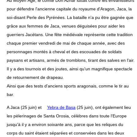
Au Moyen Âge, le comte Don Aznar luttait contre les envahisseurs
pour défendre l'ancienne capitale du royaume d'Aragon, Jaca, la
soi-disant Perle des Pyrénées. La bataille n'a pu être gagnée que
grâce aux femmes de Jaca, venues déguisées pour aider les
guerriers Jacétans. Une fête médiévale représente cette tradition
chaque premier vendredi de mai de chaque année, avec des
personnages montés à cheval et des escouades de soldats
paysans et artisans, armés de tromblons, tirant des salves en l'air.
Il y a des tournois et des joutes, ainsi qu'un magnifique spectacle
de retournement de drapeau.
Ainsi que des tests d'anciens sports aragonais, comme le tir au
bar.
A Jaca (25 juin) et
Yebra de Basa
(25 juin), ont également lieu
les pèlerinages de Santa Orosia, célèbres dans toute l'Europe
jusqu'à il y a environ soixante ans, parce que les reliques du
corps du saint étaient séparées et conservées dans les deux