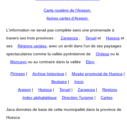
Carte routière de l'Aragon.
Autres cartes d'Aragon.
L'information ne serait pas complète sans une promenade à
travers ses trois provinces :
Zaragoza
,
Teruel
et
Huesca
et
ses
Régions variées
, avec un arrêt dans l'un de ses paysages
spectaculaires comme la vallée pyrénéenne de
Ordesa
ou le
Moncayo
ou au contraire dans la vallée
Ebro
.
Pirinees
|
Archive historique
|
Musée provincial de Huesca
|
Bestiaire
|
Inicio
Aragon
|
Huesca
|
Teruel
|
Zaragoza
|
Regions
Index alphabétique
Direction Turisme
|
Cartes
Jaca données de base de cette municipalité dans la province de
Huesca