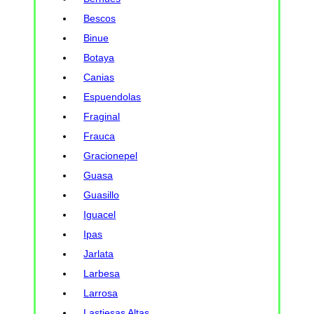
Bescos
Binue
Botaya
Canias
Espuendolas
Fraginal
Frauca
Gracionepel
Guasa
Guasillo
Iguacel
Ipas
Jarlata
Larbesa
Larrosa
Lastiesas Altas