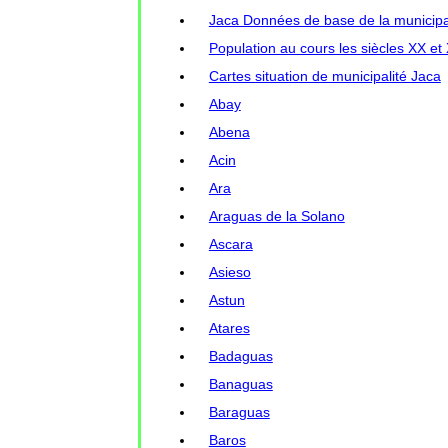
Jaca Données de base de la municipal
Population au cours les siècles XX et
Cartes situation de municipalité Jaca
Abay
Abena
Acin
Ara
Araguas de la Solano
Ascara
Asieso
Astun
Atares
Badaguas
Banaguas
Baraguas
Baros