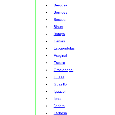
Bergosa
Bernues
Bescos
Binue
Botaya
Canias
Espuendolas
Fraginal
Frauca
Gracionepel
Guasa
Guasillo
Iguacel
Ipas
Jarlata
Larbesa