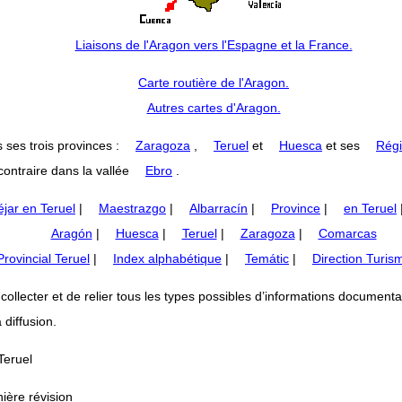
Liaisons de l'Aragon vers l'Espagne et la France.
Carte routière de l'Aragon.
Autres cartes d'Aragon.
 ses trois provinces :
Zaragoza
,
Teruel
et
Huesca
et ses
Régi
ontraire dans la vallée
Ebro
.
jar en Teruel
|
Maestrazgo
|
Albarracín
|
Province
|
en Teruel
Aragón
|
Huesca
|
Teruel
|
Zaragoza
|
Comarcas
rovincial Teruel
|
Index alphabétique
|
Temátic
|
Direction Turis
lecter et de relier tous les types possibles d’informations documentaires
 diffusion.
Teruel
ière révision