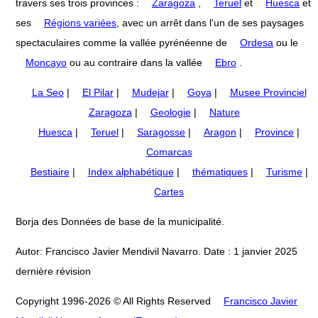
travers ses trois provinces :
Zaragoza
,
Teruel
et
Huesca
et
ses
Régions variées
, avec un arrêt dans l'un de ses paysages
spectaculaires comme la vallée pyrénéenne de
Ordesa
ou le
Moncayo
ou au contraire dans la vallée
Ebro
.
La Seo
|
El Pilar
|
Mudejar
|
Goya
|
Musee Provinciel
Zaragoza
|
Geologie
|
Nature
Huesca
|
Teruel
|
Saragosse
|
Aragon
|
Province
|
Comarcas
Bestiaire
|
Index alphabétique
|
thématiques
|
Turisme
|
Cartes
Borja des Données de base de la municipalité.
Autor: Francisco Javier Mendivil Navarro. Date : 1 janvier 2025
dernière révision
Copyright 1996-2026 © All Rights Reserved
Francisco Javier