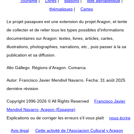
Tourisme
|
Livres
|
Blasons
|
liste alphabétique
|
thématiques
|
Cartes
Le projet pasapues est une extension du projet Aragon, et tente
de collecter et de relier tous les types possibles d’informations
documentaires sur Aragon: textes, livres, articles, cartes,
illustrations, photographies, narrations, etc., puis passer à la sa
publication et sa diffusion.
Alto Gállego. Régions d'Aragon. Comarca.
Autor: Francisco Javier Mendivil Navarro. Fecha: 31 août 2025
dernière révision
Copyright 1996-2026 © All Rights Reserved
Francisco Javier
Mendivil Navarro, Aragon (Espagne)
Explications ou de corriger les erreurs s'il vous plaît
nous écrire
Avis légal
.
Cette activité de l'Asociacion Cultural y Aragon