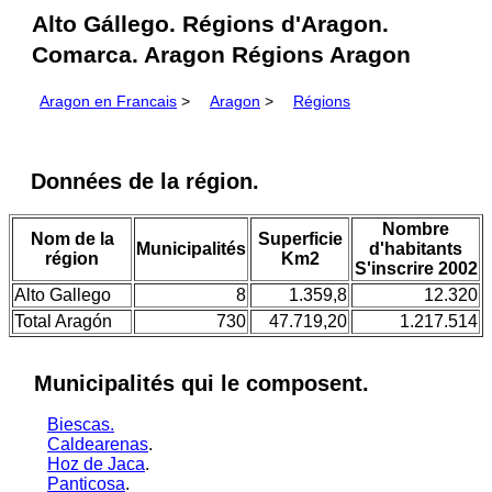
Alto Gállego. Régions d'Aragon.
Comarca. Aragon Régions Aragon
Aragon en Francais
>
Aragon
>
Régions
Données de la région.
Nombre
Nom de la
Superficie
Municipalités
d'habitants
région
Km2
S'inscrire 2002
Alto Gallego
8
1.359,8
12.320
Total Aragón
730
47.719,20
1.217.514
Municipalités qui le composent.
Biescas.
Caldearenas
.
Hoz de Jaca
.
Panticosa
.