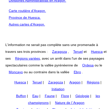
Divisiones Administrativas en Aragón.
Carte routière d'Aragon.
Province de Huesca.
Autres cartes d'Aragon.
L'information ne serait pas complète sans une promenade à
travers ses trois provinces :
Zaragoza
,
Teruel
et
Huesca
et
ses
Régions variées
, avec un arrêt dans l'un de ses paysages
spectaculaires comme la vallée pyrénéenne de
Ordesa
ou le
Moncayo
ou au contraire dans la vallée
Ebro
.
Huesca
|
Teruel
|
Zaragoza
|
Aragon
|
Régions
|
Initiation
Buffon
|
Eau
|
Faune
|
Flore
|
Géologie
|
les
champignons
|
Nature de l´Aragon