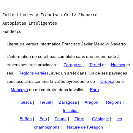
Literatura versus Informática Francisco Javier Mendívil Navarro
L'information ne serait pas complète sans une promenade à
travers ses trois provinces :
Zaragoza
,
Teruel
et
Huesca
et
ses
Régions variées
, avec un arrêt dans l'un de ses paysages
spectaculaires comme la vallée pyrénéenne de
Ordesa
ou le
Moncayo
ou au contraire dans la vallée
Ebro
.
Huesca
|
Teruel
|
Zaragoza
|
Aragon
|
Régions
|
Initiation
Buffon
|
Eau
|
Faune
|
Flore
|
Géologie
|
les
champignons
|
Nature de l´Aragon