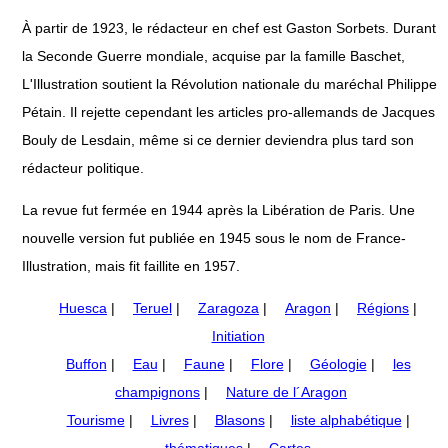
À partir de 1923, le rédacteur en chef est Gaston Sorbets. Durant
la Seconde Guerre mondiale, acquise par la famille Baschet,
L'Illustration soutient la Révolution nationale du maréchal Philippe
Pétain. Il rejette cependant les articles pro-allemands de Jacques
Bouly de Lesdain, même si ce dernier deviendra plus tard son
rédacteur politique.
La revue fut fermée en 1944 après la Libération de Paris. Une
nouvelle version fut publiée en 1945 sous le nom de France-
Illustration, mais fit faillite en 1957.
Huesca
|
Teruel
|
Zaragoza
|
Aragon
|
Régions
|
Initiation
Buffon
|
Eau
|
Faune
|
Flore
|
Géologie
|
les
champignons
|
Nature de l´Aragon
Tourisme
|
Livres
|
Blasons
|
liste alphabétique
|
thématiques
|
Cartes