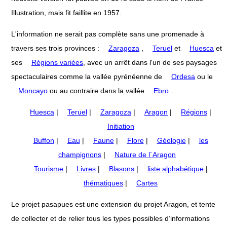
Illustration, mais fit faillite en 1957.
L'information ne serait pas complète sans une promenade à
travers ses trois provinces :
Zaragoza
,
Teruel
et
Huesca
et
ses
Régions variées
, avec un arrêt dans l'un de ses paysages
spectaculaires comme la vallée pyrénéenne de
Ordesa
ou le
Moncayo
ou au contraire dans la vallée
Ebro
.
Huesca
|
Teruel
|
Zaragoza
|
Aragon
|
Régions
|
Initiation
Buffon
|
Eau
|
Faune
|
Flore
|
Géologie
|
les
champignons
|
Nature de l´Aragon
Tourisme
|
Livres
|
Blasons
|
liste alphabétique
|
thématiques
|
Cartes
Le projet pasapues est une extension du projet Aragon, et tente
de collecter et de relier tous les types possibles d’informations