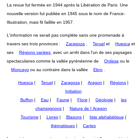
La revue fut fermée en 1944 après la Libération de Paris. Une
nouvelle version fut publiée en 1945 sous le nom de France-
Illustration, mais fit faillite en 1957.
L'information ne serait pas complète sans une promenade à
travers ses trois provinces :
Zaragoza
,
Teruel
et
Huesca
et
ses
Régions variées
, avec un arrêt dans l'un de ses paysages
spectaculaires comme la vallée pyrénéenne de
Ordesa
ou le
Moncayo
ou au contraire dans la vallée
Ebro
.
Huesca
|
Teruel
|
Zaragoza
|
Aragon
|
Régions
|
Initiation
Buffon
|
Eau
|
Faune
|
Flore
|
Géologie
|
les
champignons
|
Nature de l´Aragon
Tourisme
|
Livres
|
Blasons
|
liste alphabétique
|
thématiques
|
Cartes