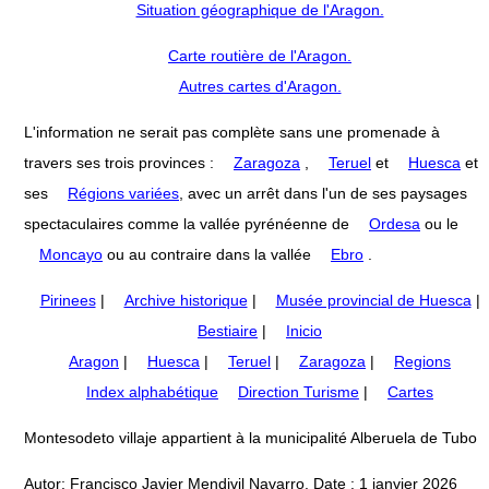
Situation géographique de l'Aragon.
Carte routière de l'Aragon.
Autres cartes d'Aragon.
L'information ne serait pas complète sans une promenade à
travers ses trois provinces :
Zaragoza
,
Teruel
et
Huesca
et
ses
Régions variées
, avec un arrêt dans l'un de ses paysages
spectaculaires comme la vallée pyrénéenne de
Ordesa
ou le
Moncayo
ou au contraire dans la vallée
Ebro
.
Pirinees
|
Archive historique
|
Musée provincial de Huesca
|
Bestiaire
|
Inicio
Aragon
|
Huesca
|
Teruel
|
Zaragoza
|
Regions
Index alphabétique
Direction Turisme
|
Cartes
Montesodeto villaje appartient à la municipalité Alberuela de Tubo
Autor: Francisco Javier Mendivil Navarro. Date : 1 janvier 2026