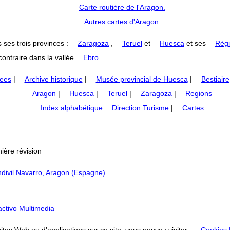
Carte routière de l'Aragon.
Autres cartes d'Aragon.
 ses trois provinces :
Zaragoza
,
Teruel
et
Huesca
et ses
Régi
ontraire dans la vallée
Ebro
.
nees
|
Archive historique
|
Musée provincial de Huesca
|
Bestiaire
Aragon
|
Huesca
|
Teruel
|
Zaragoza
|
Regions
Index alphabétique
Direction Turisme
|
Cartes
ière révision
divil Navarro, Aragon (Espagne)
ractivo Multimedia
tes Web ou d'applications sur ce site, vous pouvez visiter :
Cookies P