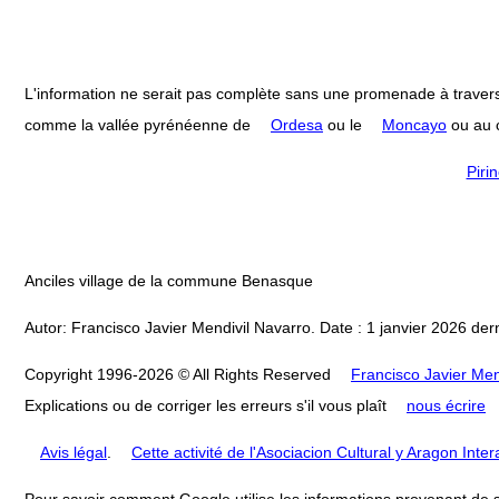
L'information ne serait pas complète sans une promenade à travers
comme la vallée pyrénéenne de
Ordesa
ou le
Moncayo
ou au c
Piri
Anciles village de la commune Benasque
Autor: Francisco Javier Mendivil Navarro. Date : 1 janvier 2026 dern
Copyright 1996-2026 © All Rights Reserved
Francisco Javier Men
Explications ou de corriger les erreurs s'il vous plaît
nous écrire
Avis légal
.
Cette activité de l'Asociacion Cultural y Aragon Inte
Pour savoir comment Google utilise les informations provenant de si