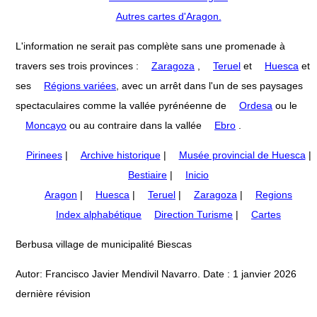
Autres cartes d'Aragon.
L'information ne serait pas complète sans une promenade à
travers ses trois provinces :
Zaragoza
,
Teruel
et
Huesca
et
ses
Régions variées
, avec un arrêt dans l'un de ses paysages
spectaculaires comme la vallée pyrénéenne de
Ordesa
ou le
Moncayo
ou au contraire dans la vallée
Ebro
.
Pirinees
|
Archive historique
|
Musée provincial de Huesca
|
Bestiaire
|
Inicio
Aragon
|
Huesca
|
Teruel
|
Zaragoza
|
Regions
Index alphabétique
Direction Turisme
|
Cartes
Berbusa village de municipalité Biescas
Autor: Francisco Javier Mendivil Navarro. Date : 1 janvier 2026
dernière révision