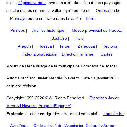
ses
Régions variées
, avec un arrêt dans l'un de ses paysages
spectaculaires comme la vallée pyrénéenne de
Ordesa
ou le
Moncayo
ou au contraire dans la vallée
Ebro
.
Pirinees
|
Archive historique
|
Musée provincial de Huesca
|
Bestiaire
|
Inicio
Aragon
|
Huesca
|
Teruel
|
Zaragoza
|
Regions
Index alphabétique
Direction Turisme
|
Cartes
Morillo de Liena village de la municipalité Foradada de Toscar
Autor: Francisco Javier Mendivil Navarro. Date : 1 janvier 2026
dernière révision
Copyright 1996-2026 © All Rights Reserved
Francisco Javier
Mendivil Navarro, Aragon (Espagne)
Explications ou de corriger les erreurs s'il vous plaît
nous écrire
Avis légal
.
Cette activité de l'Asociacion Cultural y Aragon