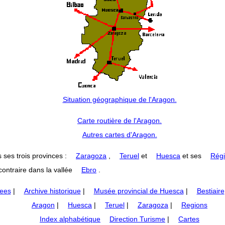
Situation géographique de l'Aragon.
Carte routière de l'Aragon.
Autres cartes d'Aragon.
 ses trois provinces :
Zaragoza
,
Teruel
et
Huesca
et ses
Régi
ontraire dans la vallée
Ebro
.
nees
|
Archive historique
|
Musée provincial de Huesca
|
Bestiaire
Aragon
|
Huesca
|
Teruel
|
Zaragoza
|
Regions
Index alphabétique
Direction Turisme
|
Cartes