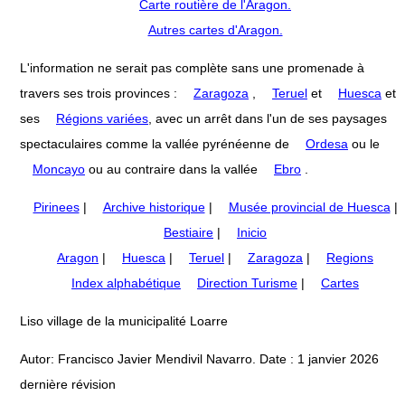
Carte routière de l'Aragon.
Autres cartes d'Aragon.
L'information ne serait pas complète sans une promenade à
travers ses trois provinces :
Zaragoza
,
Teruel
et
Huesca
et
ses
Régions variées
, avec un arrêt dans l'un de ses paysages
spectaculaires comme la vallée pyrénéenne de
Ordesa
ou le
Moncayo
ou au contraire dans la vallée
Ebro
.
Pirinees
|
Archive historique
|
Musée provincial de Huesca
|
Bestiaire
|
Inicio
Aragon
|
Huesca
|
Teruel
|
Zaragoza
|
Regions
Index alphabétique
Direction Turisme
|
Cartes
Liso village de la municipalité Loarre
Autor: Francisco Javier Mendivil Navarro. Date : 1 janvier 2026
dernière révision