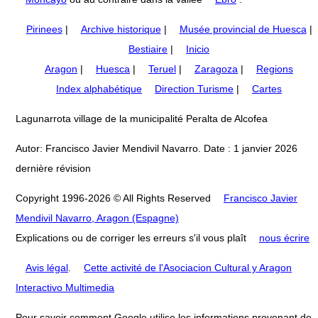
Pirinees
|
Archive historique
|
Musée provincial de Huesca
|
Bestiaire
|
Inicio
Aragon
|
Huesca
|
Teruel
|
Zaragoza
|
Regions
Index alphabétique
Direction Turisme
|
Cartes
Lagunarrota village de la municipalité Peralta de Alcofea
Autor: Francisco Javier Mendivil Navarro. Date : 1 janvier 2026
dernière révision
Copyright 1996-2026 © All Rights Reserved
Francisco Javier
Mendivil Navarro, Aragon (Espagne)
Explications ou de corriger les erreurs s'il vous plaît
nous écrire
Avis légal
.
Cette activité de l'Asociacion Cultural y Aragon
Interactivo Multimedia
Pour savoir comment Google utilise les informations provenant de