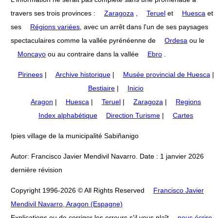
travers ses trois provinces :
Zaragoza
,
Teruel
et
Huesca
et
ses
Régions variées
, avec un arrêt dans l'un de ses paysages
spectaculaires comme la vallée pyrénéenne de
Ordesa
ou le
Moncayo
ou au contraire dans la vallée
Ebro
.
Pirinees
|
Archive historique
|
Musée provincial de Huesca
|
Bestiaire
|
Inicio
Aragon
|
Huesca
|
Teruel
|
Zaragoza
|
Regions
Index alphabétique
Direction Turisme
|
Cartes
Ipies village de la municipalité Sabiñanigo
Autor: Francisco Javier Mendivil Navarro. Date : 1 janvier 2026
dernière révision
Copyright 1996-2026 © All Rights Reserved
Francisco Javier
Mendivil Navarro, Aragon (Espagne)
Explications ou de corriger les erreurs s'il vous plaît
nous écrire