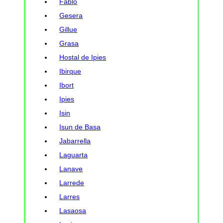
Fablo
Gesera
Gillue
Grasa
Hostal de Ipies
Ibirque
Ibort
Ipies
Isin
Isun de Basa
Jabarrella
Laguarta
Lanave
Larrede
Larres
Lasaosa