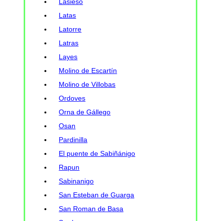
Lasieso
Latas
Latorre
Latras
Layes
Molino de Escartín
Molino de Villobas
Ordoves
Orna de Gállego
Osan
Pardinilla
El puente de Sabiñánigo
Rapun
Sabinanigo
San Esteban de Guarga
San Roman de Basa