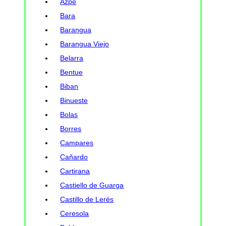
Azpe
Bara
Barangua
Barangua Viejo
Belarra
Bentue
Biban
Binueste
Bolas
Borres
Campares
Cañardo
Cartirana
Castiello de Guarga
Castillo de Lerés
Ceresola