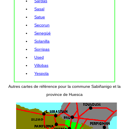
Sardas
Sasal
Satue
Secorun
Senegüé
Solanilla
Sorripas
Used
Villobas
Yespola
Autres cartes de référence pour la commune Sabiñanigo et la
province de Huesca