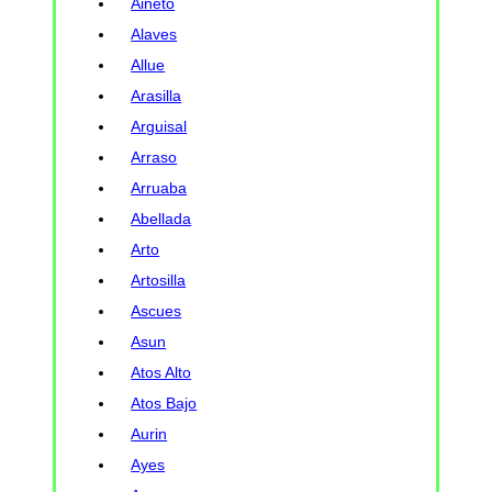
Aineto
Alaves
Allue
Arasilla
Arguisal
Arraso
Arruaba
Abellada
Arto
Artosilla
Ascues
Asun
Atos Alto
Atos Bajo
Aurin
Ayes