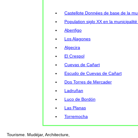
Castellote Données de base de la muni
Population siglo XX en la municipalité
Abenfigo
Los Alagones
Algecira
El Crespol
Cuevas de Cañart
Escudo de Cuevas de Cañart
Dos Torres de Mercader
Ladruñan
Luco de Bordón
Las Planas
Torremocha
Tourisme. Mudéjar, Architecture,