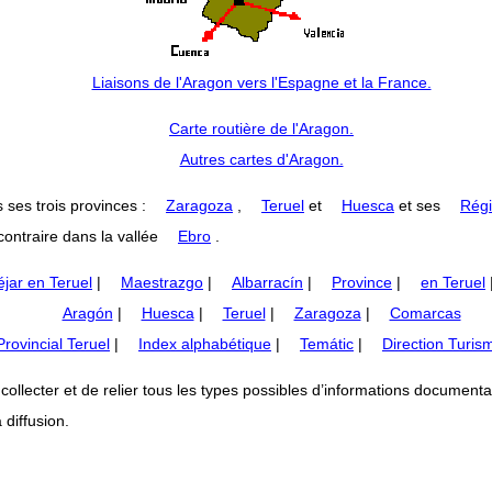
Liaisons de l'Aragon vers l'Espagne et la France.
Carte routière de l'Aragon.
Autres cartes d'Aragon.
 ses trois provinces :
Zaragoza
,
Teruel
et
Huesca
et ses
Régi
ontraire dans la vallée
Ebro
.
jar en Teruel
|
Maestrazgo
|
Albarracín
|
Province
|
en Teruel
Aragón
|
Huesca
|
Teruel
|
Zaragoza
|
Comarcas
rovincial Teruel
|
Index alphabétique
|
Temátic
|
Direction Turis
lecter et de relier tous les types possibles d’informations documentaires
 diffusion.