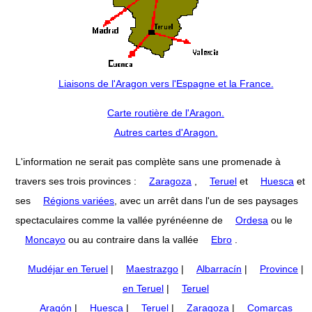
Liaisons de l'Aragon vers l'Espagne et la France.
Carte routière de l'Aragon.
Autres cartes d'Aragon.
L'information ne serait pas complète sans une promenade à
travers ses trois provinces :
Zaragoza
,
Teruel
et
Huesca
et
ses
Régions variées
, avec un arrêt dans l'un de ses paysages
spectaculaires comme la vallée pyrénéenne de
Ordesa
ou le
Moncayo
ou au contraire dans la vallée
Ebro
.
Mudéjar en Teruel
|
Maestrazgo
|
Albarracín
|
Province
|
en Teruel
|
Teruel
Aragón
|
Huesca
|
Teruel
|
Zaragoza
|
Comarcas