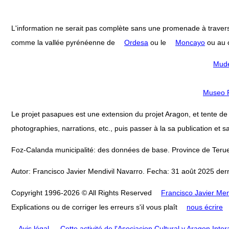
L'information ne serait pas complète sans une promenade à travers
comme la vallée pyrénéenne de
Ordesa
ou le
Moncayo
ou au c
Mudé
Museo P
Le projet pasapues est une extension du projet Aragon, et tente de col
photographies, narrations, etc., puis passer à la sa publication et sa
Foz-Calanda municipalité: des données de base. Province de Terue
Autor: Francisco Javier Mendivil Navarro. Fecha: 31 août 2025 dern
Copyright 1996-2026 © All Rights Reserved
Francisco Javier Men
Explications ou de corriger les erreurs s'il vous plaît
nous écrire
Avis légal
.
Cette activité de l'Asociacion Cultural y Aragon Inte