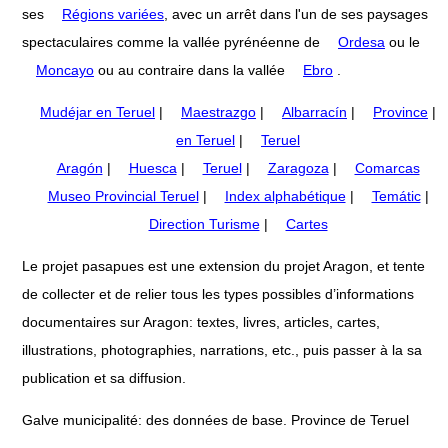
ses
Régions variées
, avec un arrêt dans l'un de ses paysages
spectaculaires comme la vallée pyrénéenne de
Ordesa
ou le
Moncayo
ou au contraire dans la vallée
Ebro
.
Mudéjar en Teruel
|
Maestrazgo
|
Albarracín
|
Province
|
en Teruel
|
Teruel
Aragón
|
Huesca
|
Teruel
|
Zaragoza
|
Comarcas
Museo Provincial Teruel
|
Index alphabétique
|
Temátic
|
Direction Turisme
|
Cartes
Le projet pasapues est une extension du projet Aragon, et tente
de collecter et de relier tous les types possibles d’informations
documentaires sur Aragon: textes, livres, articles, cartes,
illustrations, photographies, narrations, etc., puis passer à la sa
publication et sa diffusion.
Galve municipalité: des données de base. Province de Teruel