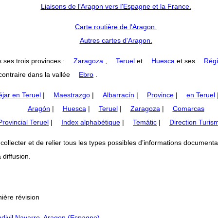
Liaisons de l'Aragon vers l'Espagne et la France.
Carte routière de l'Aragon.
Autres cartes d'Aragon.
 ses trois provinces :
Zaragoza
,
Teruel
et
Huesca
et ses
Régi
ontraire dans la vallée
Ebro
.
jar en Teruel
|
Maestrazgo
|
Albarracín
|
Province
|
en Teruel
Aragón
|
Huesca
|
Teruel
|
Zaragoza
|
Comarcas
rovincial Teruel
|
Index alphabétique
|
Temátic
|
Direction Turis
lecter et de relier tous les types possibles d’informations documentaires
 diffusion.
ière révision
divil Navarro, Aragon (Espagne)