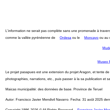
L'information ne serait pas complète sans une promenade à travers
comme la vallée pyrénéenne de
Ordesa
ou le
Moncayo
ou au c
Mudé
Museo P
Le projet pasapues est une extension du projet Aragon, et tente de col
photographies, narrations, etc., puis passer à la sa publication et sa
Maicas municipalité: des données de base. Province de Teruel
Autor: Francisco Javier Mendivil Navarro. Fecha: 31 août 2025 dern
Copyright 1996-2026 © All Rights Reserved
Francisco Javier Men