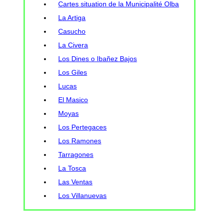
Cartes situation de la Municipalité Olba
La Artiga
Casucho
La Civera
Los Dines o Ibañez Bajos
Los Giles
Lucas
El Masico
Moyas
Los Pertegaces
Los Ramones
Tarragones
La Tosca
Las Ventas
Los Villanuevas