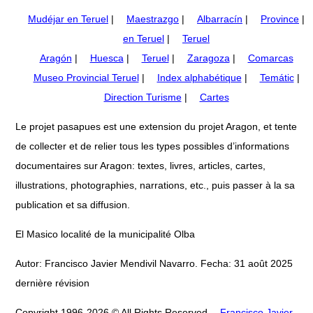
Mudéjar en Teruel
|
Maestrazgo
|
Albarracín
|
Province
|
en Teruel
|
Teruel
Aragón
|
Huesca
|
Teruel
|
Zaragoza
|
Comarcas
Museo Provincial Teruel
|
Index alphabétique
|
Temátic
|
Direction Turisme
|
Cartes
Le projet pasapues est une extension du projet Aragon, et tente
de collecter et de relier tous les types possibles d’informations
documentaires sur Aragon: textes, livres, articles, cartes,
illustrations, photographies, narrations, etc., puis passer à la sa
publication et sa diffusion.
El Masico localité de la municipalité Olba
Autor: Francisco Javier Mendivil Navarro. Fecha: 31 août 2025
dernière révision
Copyright 1996-2026 © All Rights Reserved
Francisco Javier