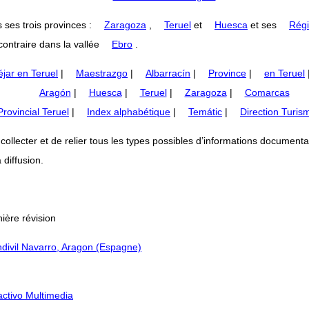
 ses trois provinces :
Zaragoza
,
Teruel
et
Huesca
et ses
Régi
ontraire dans la vallée
Ebro
.
jar en Teruel
|
Maestrazgo
|
Albarracín
|
Province
|
en Teruel
Aragón
|
Huesca
|
Teruel
|
Zaragoza
|
Comarcas
rovincial Teruel
|
Index alphabétique
|
Temátic
|
Direction Turis
lecter et de relier tous les types possibles d’informations documentaires
 diffusion.
ière révision
divil Navarro, Aragon (Espagne)
ractivo Multimedia