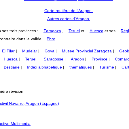
Carte routière de l'Aragon.
Autres cartes d'Aragon.
 ses trois provinces :
Zaragoza
,
Teruel
et
Huesca
et ses
Régi
ontraire dans la vallée
Ebro
.
El Pilar
|
Mudejar
|
Goya
|
Musee Provinciel Zaragoza
|
Geol
Huesca
|
Teruel
|
Saragosse
|
Aragon
|
Province
|
Comarc
Bestiaire
|
Index alphabétique
|
thématiques
|
Turisme
|
Car
ière révision
divil Navarro, Aragon (Espagne)
ractivo Multimedia