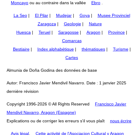
Moncayo
ou au contraire dans la vallée
Ebro
.
La Seo
|
El Pilar
|
Mudejar
|
Goya
|
Musee Provinciel
Zaragoza
|
Geologie
|
Nature
Huesca
|
Teruel
|
Saragosse
|
Aragon
|
Province
|
Comarcas
Bestiaire
|
Index alphabétique
|
thématiques
|
Turisme
|
Cartes
Almunia de Doña Godina des données de base
Autor: Francisco Javier Mendivil Navarro. Date : 1 janvier 2025
dernière révision
Copyright 1996-2026 © All Rights Reserved
Francisco Javier
Mendivil Navarro, Aragon (Espagne)
Explications ou de corriger les erreurs s'il vous plaît
nous écrire
Avis légal
.
Cette activité de l'Asociacion Cultural y Aragon