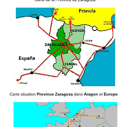
Carte situation
Province Zaragoza
dans
Aragon
et
Europe