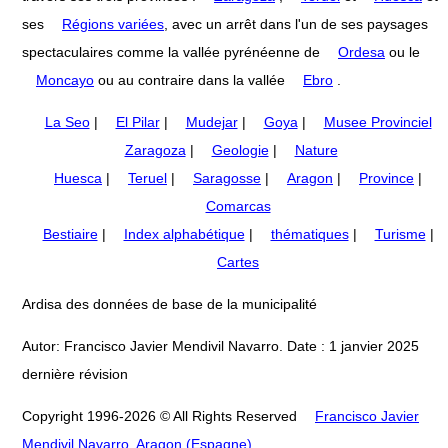
ses
Régions variées
, avec un arrêt dans l'un de ses paysages
spectaculaires comme la vallée pyrénéenne de
Ordesa
ou le
Moncayo
ou au contraire dans la vallée
Ebro
.
La Seo
|
El Pilar
|
Mudejar
|
Goya
|
Musee Provinciel
Zaragoza
|
Geologie
|
Nature
Huesca
|
Teruel
|
Saragosse
|
Aragon
|
Province
|
Comarcas
Bestiaire
|
Index alphabétique
|
thématiques
|
Turisme
|
Cartes
Ardisa des données de base de la municipalité
Autor: Francisco Javier Mendivil Navarro. Date : 1 janvier 2025
dernière révision
Copyright 1996-2026 © All Rights Reserved
Francisco Javier
Mendivil Navarro, Aragon (Espagne)