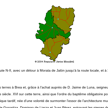
oute N-II, avec un détour à Morata de Jalón jusqu'à la route locale, et à
terres à Brea et, grâce à l'achat auprès de D. Jaime de Luna, seigneur d'I
siècle. XVI sur cette terre, ainsi que l'ordre du baptême obligatoire p
hique tardif, née d'une volonté de surmonter l'essor de l'architecture 
de Gorostiza, Domingo de Liarza et Juan Pérez, extrayant les pierres de