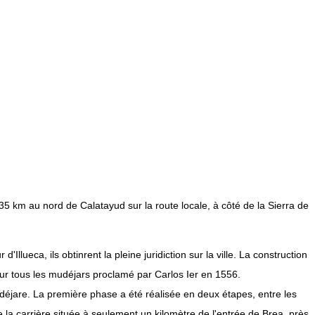
 35 km au nord de Calatayud sur la route locale, à côté de la Sierra de
llueca, ils obtinrent la pleine juridiction sur la ville. La construction
our tous les mudéjars proclamé par Carlos Ier en 1556.
mudéjare. La première phase a été réalisée en deux étapes, entre les
 la carrière située à seulement un kilomètre de l'entrée de Brea, près