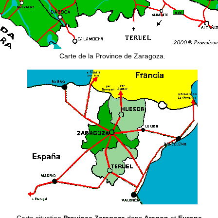
Carte de la Province de Zaragoza.
Carte situation
Province Zaragoza
dans
Aragon
et
Europe