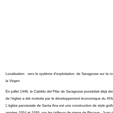
Localisation : vers le système d'exploitation. de Saragosse sur la r
la Virgen.
En juillet 1446, le Cabildo del Pilar de Saragosse possédait déjà des 
de l'église a été motivée par le développement économique du XIXe 
L'église paroissiale de Santa Ana est une construction de style got
années 1554 et 1555, par les tailleurs de pierre de Biscaye : Juan 