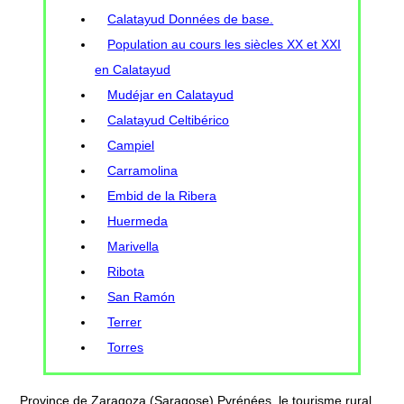
Calatayud Données de base.
Population au cours les siècles XX et XXI
en Calatayud
Mudéjar en Calatayud
Calatayud Celtibérico
Campiel
Carramolina
Embid de la Ribera
Huermeda
Marivella
Ribota
San Ramón
Terrer
Torres
Province de Zaragoza (Saragose) Pyrénées, le tourisme rural,