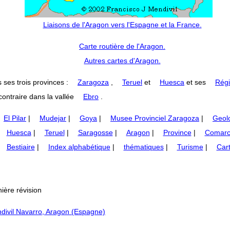
Liaisons de l'Aragon vers l'Espagne et la France.
Carte routière de l'Aragon.
Autres cartes d'Aragon.
 ses trois provinces :
Zaragoza
,
Teruel
et
Huesca
et ses
Régi
ontraire dans la vallée
Ebro
.
El Pilar
|
Mudejar
|
Goya
|
Musee Provinciel Zaragoza
|
Geol
Huesca
|
Teruel
|
Saragosse
|
Aragon
|
Province
|
Comarc
Bestiaire
|
Index alphabétique
|
thématiques
|
Turisme
|
Car
ière révision
divil Navarro, Aragon (Espagne)