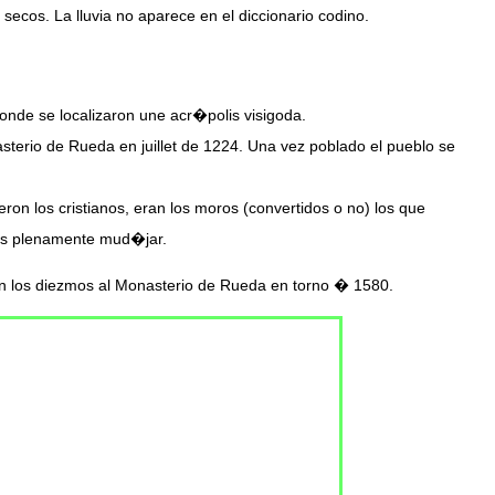
secos. La lluvia no aparece en el diccionario codino.
donde se localizaron une acr�polis visigoda.
terio de Rueda en juillet de 1224. Una vez poblado el pueblo se
on los cristianos, eran los moros (convertidos o no) los que
a es plenamente mud�jar.
n los diezmos al Monasterio de Rueda en torno � 1580.