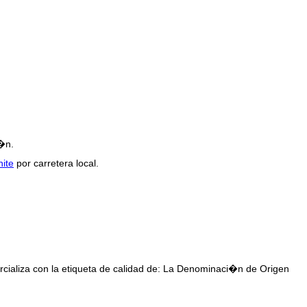
t�n.
hite
por carretera local.
ercializa con la etiqueta de calidad de: La Denominaci�n de Origen