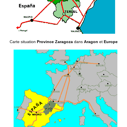
Carte situation
Province Zaragoza
dans
Aragon
et
Europe