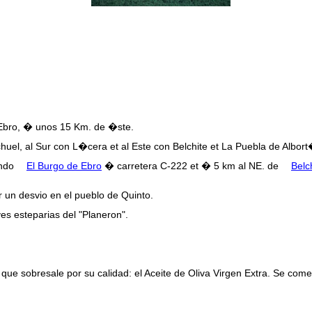
 Ebro, � unos 15 Km. de �ste.
chuel, al Sur con L�cera et al Este con Belchite et La Puebla de Albor
ando
El Burgo de Ebro
� carretera C-222 et � 5 km al NE. de
Belc
 un desvio en el pueblo de Quinto.
s esteparias del "Planeron".
que sobresale por su calidad: el Aceite de Oliva Virgen Extra. Se com