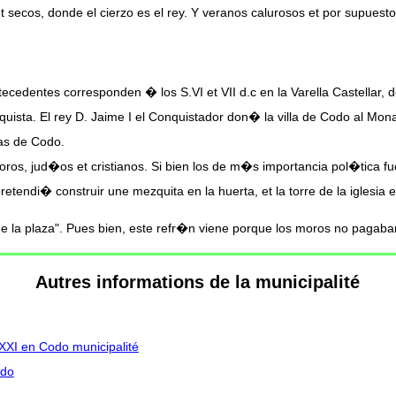
 secos, donde el cierzo es el rey. Y veranos calurosos et por supuesto 
tecedentes corresponden � los S.VI et VII d.c en la Varella Castellar, 
ta. El rey D. Jaime I el Conquistador don� la villa de Codo al Monas
uas de Codo.
s, jud�os et cristianos. Si bien los de m�s importancia pol�tica fuer
etendi� construir une mezquita en la huerta, et la torre de la iglesi
la plaza". Pues bien, este refr�n viene porque los moros no pagaba
Autres informations de la municipalité
 XXI en Codo municipalité
odo