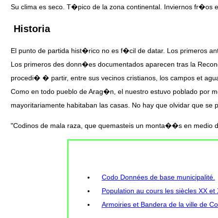
Su clima es seco. T�pico de la zona continental. Inviernos fr�os et
Historia
El punto de partida hist�rico no es f�cil de datar. Los primeros an
Los primeros des donn�es documentados aparecen tras la Reconquis
procedi� � partir, entre sus vecinos cristianos, los campos et ag
Como en todo pueblo de Arag�n, el nuestro estuvo poblado por moro
mayoritariamente habitaban las casas. No hay que olvidar que se pr
"Codinos de mala raza, que quemasteis un monta��s en medio de 
Codo Données de base municipalité.
Population au cours les siècles XX et
Armoiries et Bandera de la ville de C