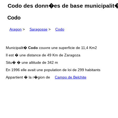
Codo des donn�es de base municipalit�
Codo
Aragon
>
Saragosse
>
Codo
Municipalit�
Codo
couvre une superficie de 11,4 Km2
Il est � une distance de 49 Km de Zaragoza
Situ� � une altitude de 342 m
En 1996 elle avait une population de loi de 299 habitants
Appartient � la r�gion de
Campo de Belchite