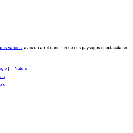
ons variées
, avec un arrêt dans l'un de ses paysages spectaculaires
ogie
|
Nature
as
tes