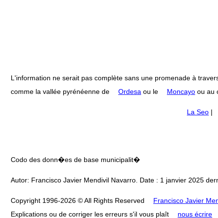
L'information ne serait pas complète sans une promenade à travers
comme la vallée pyrénéenne de
Ordesa
ou le
Moncayo
ou au c
La Seo
|
Codo des donn�es de base municipalit�
Autor: Francisco Javier Mendivil Navarro. Date : 1 janvier 2025 dern
Copyright 1996-2026 © All Rights Reserved
Francisco Javier Men
Explications ou de corriger les erreurs s'il vous plaît
nous écrire