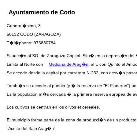
Ayuntamiento de Codo
General�simo, 3.
50132 CODO (ZARAGOZA)
T�l�phone: 976830784
Situaci�n al SO. de Zaragoza Capital. Situ� en la depresi�n del
Limita al Norte con
Mediana de Arag�n
, al E con Quinto et Amo
Se accede desde la capital por carretera N-232, con desv�o pas
Tambi�n se accede al pueblo (y � la reserva de "El Planeron") por
Es la population m�s cercana � la primera reserva europea de ave
Los cultivos se centran en los olivos et cereales.
El municipio forma parte de la zona de producci�n de un producto 
"Aceite del Bajo Arag�n".