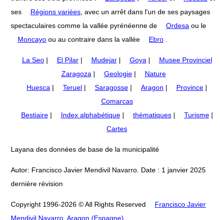
ses
Régions variées
, avec un arrêt dans l'un de ses paysages
spectaculaires comme la vallée pyrénéenne de
Ordesa
ou le
Moncayo
ou au contraire dans la vallée
Ebro
.
La Seo
|
El Pilar
|
Mudejar
|
Goya
|
Musee Provinciel
Zaragoza
|
Geologie
|
Nature
Huesca
|
Teruel
|
Saragosse
|
Aragon
|
Province
|
Comarcas
Bestiaire
|
Index alphabétique
|
thématiques
|
Turisme
|
Cartes
Layana des données de base de la municipalité
Autor: Francisco Javier Mendivil Navarro. Date : 1 janvier 2025
dernière révision
Copyright 1996-2026 © All Rights Reserved
Francisco Javier
Mendivil Navarro, Aragon (Espagne)