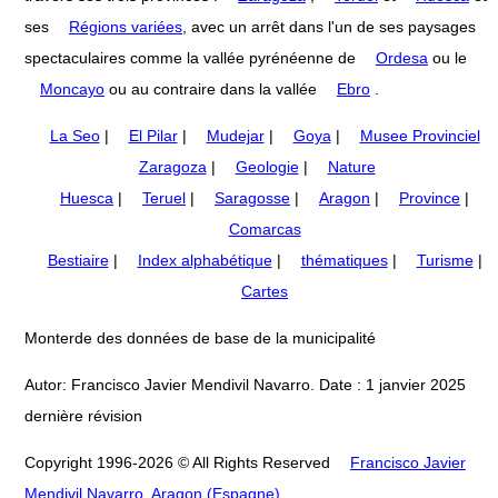
ses
Régions variées
, avec un arrêt dans l'un de ses paysages
spectaculaires comme la vallée pyrénéenne de
Ordesa
ou le
Moncayo
ou au contraire dans la vallée
Ebro
.
La Seo
|
El Pilar
|
Mudejar
|
Goya
|
Musee Provinciel
Zaragoza
|
Geologie
|
Nature
Huesca
|
Teruel
|
Saragosse
|
Aragon
|
Province
|
Comarcas
Bestiaire
|
Index alphabétique
|
thématiques
|
Turisme
|
Cartes
Monterde des données de base de la municipalité
Autor: Francisco Javier Mendivil Navarro. Date : 1 janvier 2025
dernière révision
Copyright 1996-2026 © All Rights Reserved
Francisco Javier
Mendivil Navarro, Aragon (Espagne)