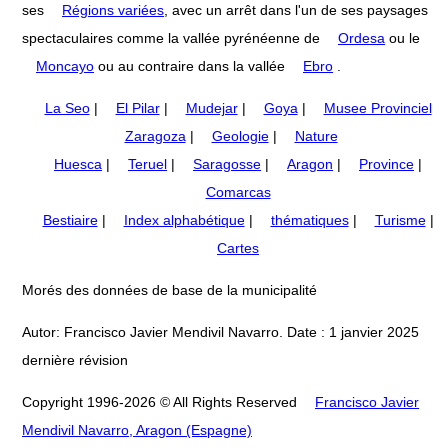
ses
Régions variées
, avec un arrêt dans l'un de ses paysages
spectaculaires comme la vallée pyrénéenne de
Ordesa
ou le
Moncayo
ou au contraire dans la vallée
Ebro
.
La Seo
|
El Pilar
|
Mudejar
|
Goya
|
Musee Provinciel
Zaragoza
|
Geologie
|
Nature
Huesca
|
Teruel
|
Saragosse
|
Aragon
|
Province
|
Comarcas
Bestiaire
|
Index alphabétique
|
thématiques
|
Turisme
|
Cartes
Morés des données de base de la municipalité
Autor: Francisco Javier Mendivil Navarro. Date : 1 janvier 2025
dernière révision
Copyright 1996-2026 © All Rights Reserved
Francisco Javier
Mendivil Navarro, Aragon (Espagne)