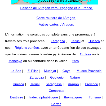
Liaisons de l'Aragon vers l'Espagne et la France.
Carte routière de l'Aragon.
Autres cartes d'Aragon.
L'information ne serait pas complète sans une promenade à
travers ses trois provinces :
Zaragoza
,
Teruel
et
Huesca
et
ses
Régions variées
, avec un arrêt dans l'un de ses paysages
spectaculaires comme la vallée pyrénéenne de
Ordesa
ou le
Moncayo
ou au contraire dans la vallée
Ebro
.
La Seo
|
El Pilar
|
Mudejar
|
Goya
|
Musee Provinciel
Zaragoza
|
Geologie
|
Nature
Huesca
|
Teruel
|
Saragosse
|
Aragon
|
Province
|
Comarcas
Bestiaire
|
Index alphabétique
|
thématiques
|
Turisme
|
Cartes