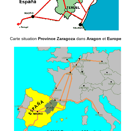
Carte situation
Province Zaragoza
dans
Aragon
et
Europe