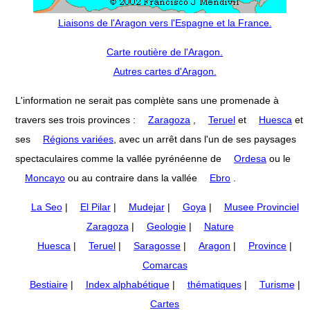
Liaisons de l'Aragon vers l'Espagne et la France.
Carte routière de l'Aragon.
Autres cartes d'Aragon.
L'information ne serait pas complète sans une promenade à
travers ses trois provinces :
Zaragoza
,
Teruel
et
Huesca
et
ses
Régions variées
, avec un arrêt dans l'un de ses paysages
spectaculaires comme la vallée pyrénéenne de
Ordesa
ou le
Moncayo
ou au contraire dans la vallée
Ebro
.
La Seo
|
El Pilar
|
Mudejar
|
Goya
|
Musee Provinciel
Zaragoza
|
Geologie
|
Nature
Huesca
|
Teruel
|
Saragosse
|
Aragon
|
Province
|
Comarcas
Bestiaire
|
Index alphabétique
|
thématiques
|
Turisme
|
Cartes