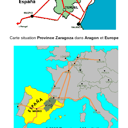
Carte situation
Province Zaragoza
dans
Aragon
et
Europe