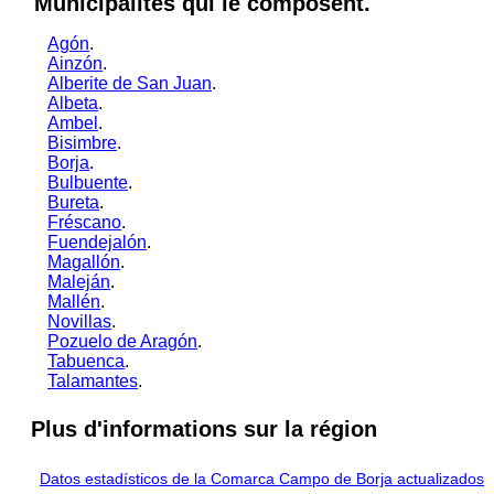
Municipalités qui le composent.
Agón
.
Ainzón
.
Alberite de San Juan
.
Albeta
.
Ambel
.
Bisimbre
.
Borja
.
Bulbuente
.
Bureta
.
Fréscano
.
Fuendejalón
.
Magallón
.
Maleján
.
Mallén
.
Novillas
.
Pozuelo de Aragón
.
Tabuenca
.
Talamantes
.
Plus d'informations sur la région
Datos estadísticos de la Comarca Campo de Borja actualizados