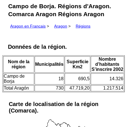
Campo de Borja. Régions d'Aragon.
Comarca Aragon Régions Aragon
Aragon en Francais
>
Aragon
>
Régions
Données de la région.
Nombre
Nom de la
Superficie
Municipalités
d'habitants
région
Km2
S'inscrire 2002
Campo de
18
690,5
14.326
Borja
Total Aragón
730
47.719,20
1.217.514
Carte de localisation de la région
(Comarca).