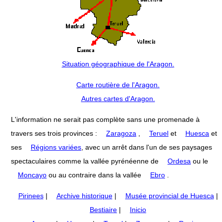
Situation géographique de l'Aragon.
Carte routière de l'Aragon.
Autres cartes d'Aragon.
L'information ne serait pas complète sans une promenade à
travers ses trois provinces :
Zaragoza
,
Teruel
et
Huesca
et
ses
Régions variées
, avec un arrêt dans l'un de ses paysages
spectaculaires comme la vallée pyrénéenne de
Ordesa
ou le
Moncayo
ou au contraire dans la vallée
Ebro
.
Pirinees
|
Archive historique
|
Musée provincial de Huesca
|
Bestiaire
|
Inicio