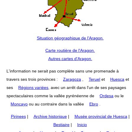
Situation géographique de l'Aragon.
Carte routière de l'Aragon.
Autres cartes d'Aragon.
L'information ne serait pas complète sans une promenade à
travers ses trois provinces :
Zaragoza
,
Teruel
et
Huesca
et
ses
Régions variées
, avec un arrêt dans l'un de ses paysages
spectaculaires comme la vallée pyrénéenne de
Ordesa
ou le
Moncayo
ou au contraire dans la vallée
Ebro
.
Pirinees
|
Archive historique
|
Musée provincial de Huesca
|
Bestiaire
|
Inicio