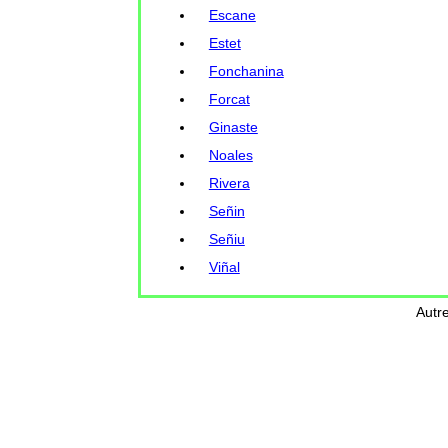
Escane
Estet
Fonchanina
Forcat
Ginaste
Noales
Rivera
Señin
Señiu
Viñal
Autr