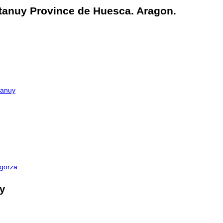
ntanuy Province de Huesca. Aragon.
anuy
gorza
.
y