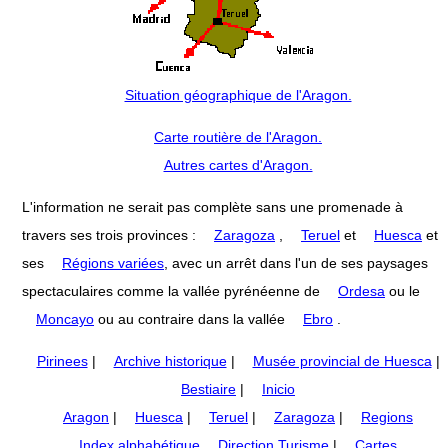
Situation géographique de l'Aragon.
Carte routière de l'Aragon.
Autres cartes d'Aragon.
L'information ne serait pas complète sans une promenade à
travers ses trois provinces :
Zaragoza
,
Teruel
et
Huesca
et
ses
Régions variées
, avec un arrêt dans l'un de ses paysages
spectaculaires comme la vallée pyrénéenne de
Ordesa
ou le
Moncayo
ou au contraire dans la vallée
Ebro
.
Pirinees
|
Archive historique
|
Musée provincial de Huesca
|
Bestiaire
|
Inicio
Aragon
|
Huesca
|
Teruel
|
Zaragoza
|
Regions
Index alphabétique
Direction Turisme
|
Cartes