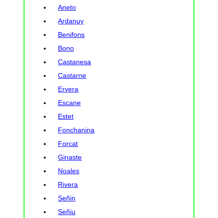
Aneto
Ardanuy
Benifons
Bono
Castanesa
Castarne
Ervera
Escane
Estet
Fonchanina
Forcat
Ginaste
Noales
Rivera
Señin
Señiu