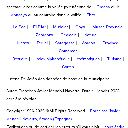
spectaculaires comme la vallée pyrénéenne de
Ordesa
ou le
Moncayo
ou au contraire dans la vallée
Ebro
.
La Seo
|
El Pilar
|
Mudejar
|
Goya
|
Musee Provinciel
Zaragoza
|
Geologie
|
Nature
Huesca
|
Teruel
|
Saragosse
|
Aragon
|
Province
|
Comarcas
Bestiaire
|
Index alphabétique
|
thématiques
|
Turisme
|
Cartes
Lucena De Jalón des données de base de la municipalité
Autor: Francisco Javier Mendivil Navarro. Date : 1 janvier 2025
dernière révision
Copyright 1996-2026 © All Rights Reserved
Francisco Javier
Mendivil Navarro, Aragon (Espagne)
Explications ou de corriger les erreurs s'il vous plaît
nous écrire