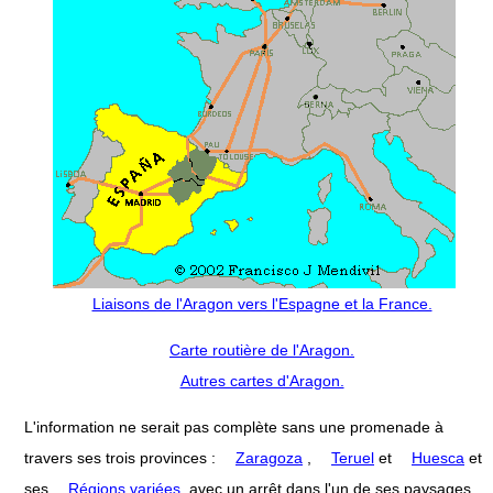
Liaisons de l'Aragon vers l'Espagne et la France.
Carte routière de l'Aragon.
Autres cartes d'Aragon.
L'information ne serait pas complète sans une promenade à
travers ses trois provinces :
Zaragoza
,
Teruel
et
Huesca
et
ses
Régions variées
, avec un arrêt dans l'un de ses paysages