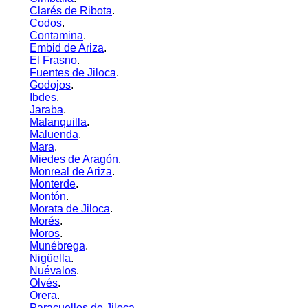
Clarés de Ribota
.
Codos
.
Contamina
.
Embid de Ariza
.
El Frasno
.
Fuentes de Jiloca
.
Godojos
.
Ibdes
.
Jaraba
.
Malanquilla
.
Maluenda
.
Mara
.
Miedes de Aragón
.
Monreal de Ariza
.
Monterde
.
Montón
.
Morata de Jiloca
.
Morés
.
Moros
.
Munébrega
.
Nigüella
.
Nuévalos
.
Olvés
.
Orera
.
Paracuellos de Jiloca
.