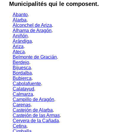
Municipalités qui le composent.
Abanto
.
Alarba
.
Alconchel de Ariza
.
Alhama de Aragón
.
Aniñón
.
Arándiga
.
Ariza
.
Ateca
.
Belmonte de Gracián
.
Berdejo
.
Bijuesca
.
Bordalba
.
Bubierca
.
Cabolafuente
.
Calatayud
.
Calmarza
.
Campillo de Aragón
.
Carenas
.
Castejón de Alarba
.
Castejón de las Armas
.
Cervera de la Cañada
.
Cetina
.
Cimballa
.