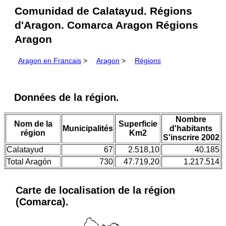
Comunidad de Calatayud. Régions
d'Aragon. Comarca Aragon Régions
Aragon
Aragon en Francais
>
Aragon
>
Régions
Données de la région.
Nombre
Nom de la
Superficie
Municipalités
d'habitants
région
Km2
S'inscrire 2002
Calatayud
67
2.518,10
40.185
Total Aragón
730
47.719,20
1.217.514
Carte de localisation de la région
(Comarca).