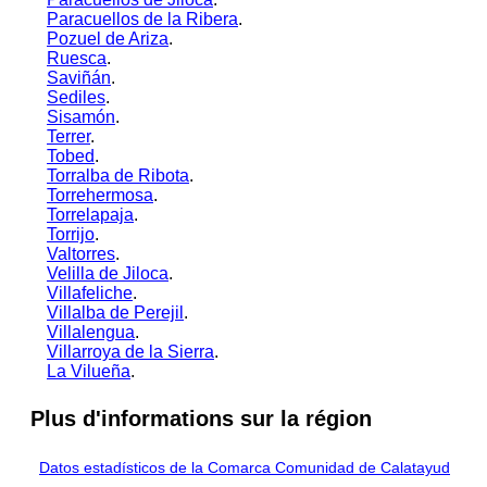
Paracuellos de la Ribera
.
Pozuel de Ariza
.
Ruesca
.
Saviñán
.
Sediles
.
Sisamón
.
Terrer
.
Tobed
.
Torralba de Ribota
.
Torrehermosa
.
Torrelapaja
.
Torrijo
.
Valtorres
.
Velilla de Jiloca
.
Villafeliche
.
Villalba de Perejil
.
Villalengua
.
Villarroya de la Sierra
.
La Vilueña
.
Plus d'informations sur la région
Datos estadísticos de la Comarca Comunidad de Calatayud